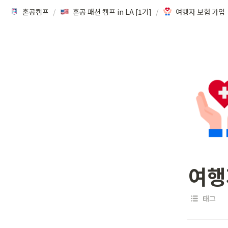
혼공캠프
/
혼공 패션 캠프 in LA [1기]
/
여행자 보험 가입
여행
태그