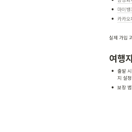
•
마이뱅
•
카카오
실제 가입 
여행자
•
출발 시
지 설정
•
보장 범