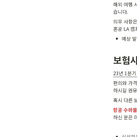
해외 여행 
습니다.
의무 사항은
혼공 LA 
•
예상 발
보험사
23년 1분
편의와 가격
하시길 권유
혹시 다른 
항공 수하물
하신 분은 
•
삼성화재