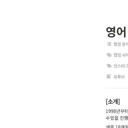
영어
협업 분
협업 사
인스타
유튜브
[소개]
1998년부
수업을 진행
생후 18개